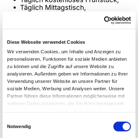
Täglich Mittagstisch,
Telefon- und Schreibtischnutzung
(WLAN),
Zeitungen und Fernseher,
Gesellschaftsspiele zur
Diese Webseite verwendet Cookies
Information und Unterhaltung, Die
Wir verwenden Cookies, um Inhalte und Anzeigen zu
Tagesstätte befindet sich auf
personalisieren, Funktionen für soziale Medien anbieten
derselben Ebene wie die
zu können und die Zugriffe auf unsere Website zu
Beratungsstelle. Sie verfügt über
analysieren. Außerdem geben wir Informationen zu Ihrer
einen großen Aufenthaltsraum,
Verwendung unserer Website an unsere Partner für
eine Küche sowie Toiletten- und
soziale Medien, Werbung und Analysen weiter. Unsere
Duschräume. Besucher können
Partner führen diese Informationen möglicherweise mit
sich hier aufhalten, sich ausruhen
weiteren Daten zusammen, die Sie ihnen bereitgestellt
und entspannen, neue Kontakte
haben oder die sie im Rahmen Ihrer Nutzung der Dienste
knüpfen und die
gesammelt haben.
Einwilligungsauswahl
Versorgungsangebote in
Notwendig
Anspruch nehmen.