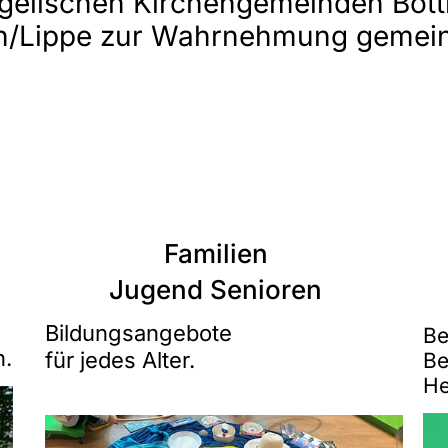
elischen Kirchengemeinden Bottr
n/Lippe zur Wahrnehmung gemein
Familien
Jugend Senioren
Bildungsangebote
Be
n.
für jedes Alter.
Be
He