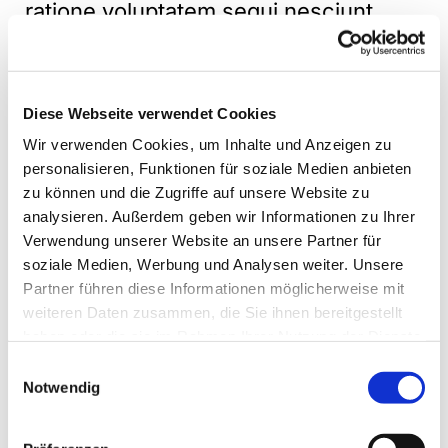
ratione voluptatem sequi nesciunt.
Diese Webseite verwendet Cookies
Adresse
Wir verwenden Cookies, um Inhalte und Anzeigen zu
personalisieren, Funktionen für soziale Medien anbieten
Geschäftsstelle: Glück-Auf-Str. 6
zu können und die Zugriffe auf unsere Website zu
Dorsten
analysieren. Außerdem geben wir Informationen zu Ihrer
46284
Verwendung unserer Website an unsere Partner für
DE
soziale Medien, Werbung und Analysen weiter. Unsere
Telefon:
02362 73715
Partner führen diese Informationen möglicherweise mit
Email: gla-gv-dorsten@kk-ekvw.de
weiteren Daten zusammen, die Sie ihnen bereitgestellt
haben oder die sie im Rahmen Ihrer Nutzung der Dienste
gesammelt haben.
Einwilligungsauswahl
Notwendig
Die Öffnungszeiten